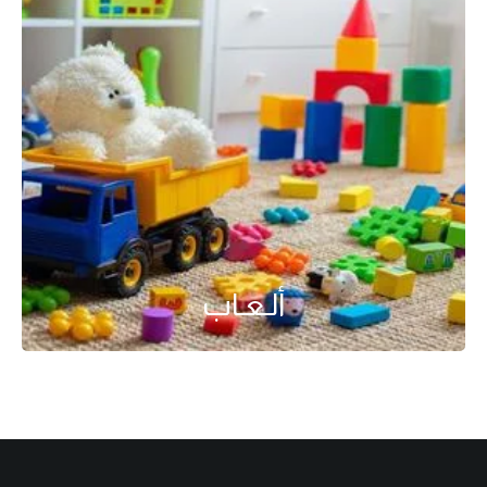
ألـعـاب