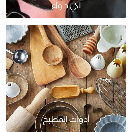
لكي حـواء
أدوات المطبخ